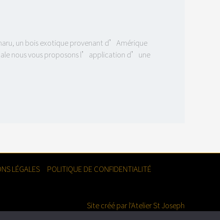
Cumaru, un bois exotique provenant d’Amérique
ptimale nous vous proposons l’application d’une
NS LÉGALES
POLITIQUE DE CONFIDENTIALITÉ
Site créé par l'Atelier St Joseph