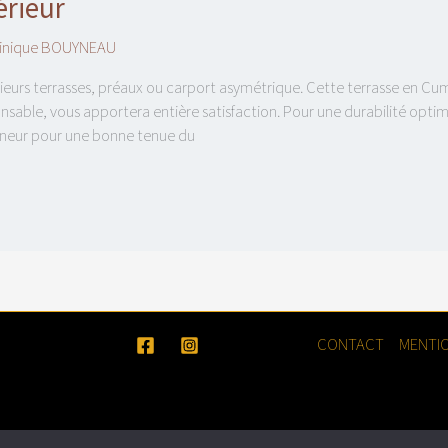
érieur
inique BOUYNEAU
ieurs terrasses, préaux ou carport asymétrique. Cette terrasse en 
onsable, vous apportera entière satisfaction. Pour une durabilité o
nneur pour une bonne tenue du
CONTACT
MENTIO