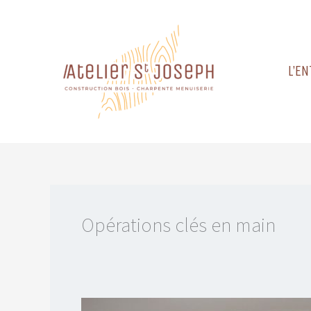
Skip
to
content
L’E
Opérations clés en main
Escaliers