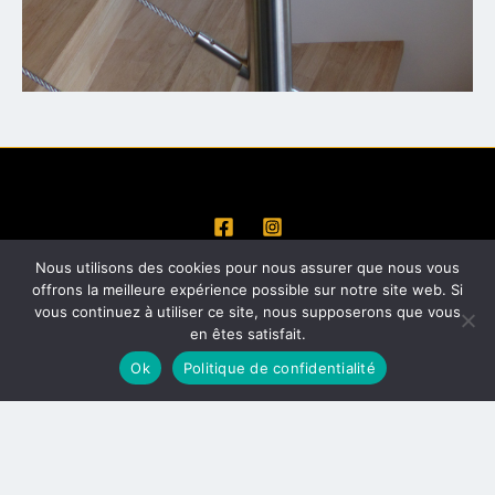
CONTACT
Nous utilisons des cookies pour nous assurer que nous vous
MENTIONS LÉGALES
offrons la meilleure expérience possible sur notre site web. Si
POLITIQUE DE CONFIDENTIALITÉ
vous continuez à utiliser ce site, nous supposerons que vous
en êtes satisfait.
Ok
Politique de confidentialité
Copyright © 2026 Atelier St Joseph
Site créé par l'Atelier St Joseph